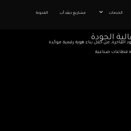
الخدمات
مشاريع ديڤد أب
المدونة
لية الجودة
 الجلود الفاخرة، من خلال بناء هوية رقمية موحّدة
دة قطاعات صناعية